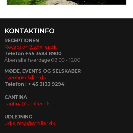
KONTAKTINFO
RECEPTIONEN
Reception@schiller.dk
Telefon +45 3583 8900
Åben alle hverdage 08.00 - 16.00
MØDE, EVENTS OG SELSKABER
event@schiller.dk
Telefon : + 45 3133 9294
CANTINA
cantina@schiller.dk
UDLEJNING
udlejning@schiller.dk