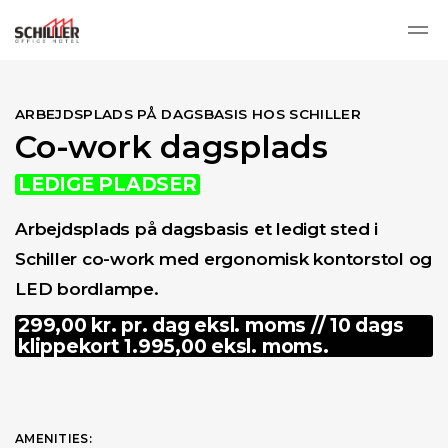
Skip to main content
ARBEJDSPLADS PÅ DAGSBASIS HOS SCHILLER
Co-work dagsplads
LEDIGE PLADSER
Arbejdsplads på dagsbasis et ledigt sted i
Schiller co-work med ergonomisk kontorstol og
LED bordlampe.
299,00 kr. pr. dag eksl. moms // 10 dags
klippekort 1.995,00 eksl. moms.
AMENITIES: