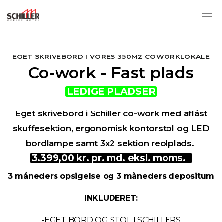
Skip to main content
EGET SKRIVEBORD I VORES 350M2 COWORKLOKALE
Co-work - Fast plads
LEDIGE PLADSER
Eget skrivebord i Schiller co-work med aflåst
skuffesektion, ergonomisk kontorstol og LED
bordlampe samt 3x2 sektion reolplads.
3.399,00 kr. pr. md. eksl. moms.
3 måneders opsigelse og 3 måneders depositum
INKLUDERET:
-EGET BORD OG STOL I SCHILLERS